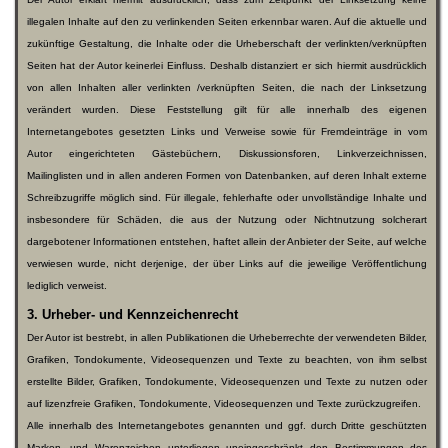
illegalen Inhalte auf den zu verlinkenden Seiten erkennbar waren. Auf die aktuelle und
zukünftige Gestaltung, die Inhalte oder die Urheberschaft der verlinkten/verknüpften
Seiten hat der Autor keinerlei Einfluss. Deshalb distanziert er sich hiermit ausdrücklich
von allen Inhalten aller verlinkten /verknüpften Seiten, die nach der Linksetzung
verändert wurden. Diese Feststellung gilt für alle innerhalb des eigenen
Internetangebotes gesetzten Links und Verweise sowie für Fremdeinträge in vom
Autor eingerichteten Gästebüchern, Diskussionsforen, Linkverzeichnissen,
Mailinglisten und in allen anderen Formen von Datenbanken, auf deren Inhalt externe
Schreibzugriffe möglich sind. Für illegale, fehlerhafte oder unvollständige Inhalte und
insbesondere für Schäden, die aus der Nutzung oder Nichtnutzung solcherart
dargebotener Informationen entstehen, haftet allein der Anbieter der Seite, auf welche
verwiesen wurde, nicht derjenige, der über Links auf die jeweilige Veröffentlichung
lediglich verweist.
3. Urheber- und Kennzeichenrecht
Der Autor ist bestrebt, in allen Publikationen die Urheberrechte der verwendeten Bilder,
Grafiken, Tondokumente, Videosequenzen und Texte zu beachten, von ihm selbst
erstellte Bilder, Grafiken, Tondokumente, Videosequenzen und Texte zu nutzen oder
auf lizenzfreie Grafiken, Tondokumente, Videosequenzen und Texte zurückzugreifen.
Alle innerhalb des Internetangebotes genannten und ggf. durch Dritte geschützten
Marken- und Warenzeichen unterliegen uneingeschränkt den Bestimmungen des