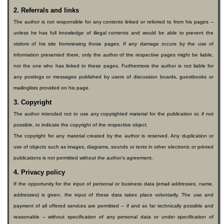
2. Referrals and links
The author is not responsible for any contents linked or referred to from his pages –
unless he has full knowledge of illegal contents and would be able to prevent the
visitors of his site fromviewing those pages. If any damage occurs by the use of
information presented there, only the author of the respective pages might be liable,
not the one who has linked to these pages. Furthermore the author is not liable for
any postings or messages published by users of discussion boards, guestbooks or
mailinglists provided on his page.
3. Copyright
The author intended not to use any copyrighted material for the publication or, if not
possible, to indicate the copyright of the respective object.
The copyright for any material created by the author is reserved. Any duplication or
use of objects such as images, diagrams, sounds or texts in other electronic or printed
publications is not permitted without the author’s agreement.
4. Privacy policy
If the opportunity for the input of personal or business data (email addresses, name,
addresses) is given, the input of these data takes place voluntarily. The use and
payment of all offered services are permitted – if and so far technically possible and
reasonable – without specification of any personal data or under specification of