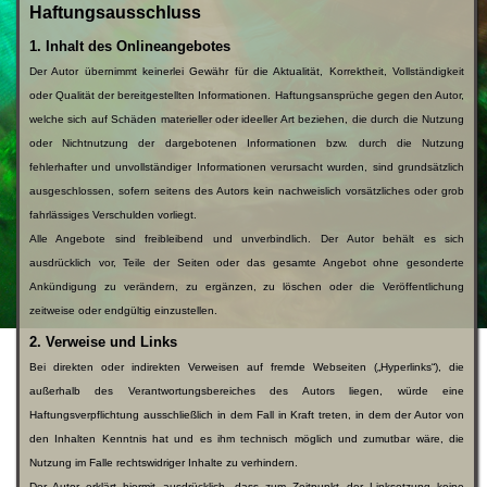
Haftungsausschluss
1. Inhalt des Onlineangebotes
Der Autor übernimmt keinerlei Gewähr für die Aktualität, Korrektheit, Vollständigkeit
oder Qualität der bereitgestellten Informationen. Haftungsansprüche gegen den Autor,
welche sich auf Schäden materieller oder ideeller Art beziehen, die durch die Nutzung
oder Nichtnutzung der dargebotenen Informationen bzw. durch die Nutzung
fehlerhafter und unvollständiger Informationen verursacht wurden, sind grundsätzlich
ausgeschlossen, sofern seitens des Autors kein nachweislich vorsätzliches oder grob
fahrlässiges Verschulden vorliegt.
Alle Angebote sind freibleibend und unverbindlich. Der Autor behält es sich
ausdrücklich vor, Teile der Seiten oder das gesamte Angebot ohne gesonderte
Ankündigung zu verändern, zu ergänzen, zu löschen oder die Veröffentlichung
zeitweise oder endgültig einzustellen.
2. Verweise und Links
Bei direkten oder indirekten Verweisen auf fremde Webseiten („Hyperlinks“), die
außerhalb des Verantwortungsbereiches des Autors liegen, würde eine
Haftungsverpflichtung ausschließlich in dem Fall in Kraft treten, in dem der Autor von
den Inhalten Kenntnis hat und es ihm technisch möglich und zumutbar wäre, die
Nutzung im Falle rechtswidriger Inhalte zu verhindern.
Der Autor erklärt hiermit ausdrücklich, dass zum Zeitpunkt der Linksetzung keine