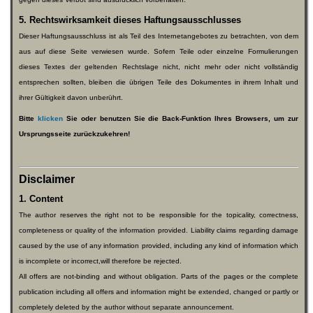
5. Rechtswirksamkeit dieses Haftungsausschlusses
Dieser Haftungsausschluss ist als Teil des Internetangebotes zu betrachten, von dem
aus auf diese Seite verwiesen wurde. Sofern Teile oder einzelne Formulierungen
dieses Textes der geltenden Rechtslage nicht, nicht mehr oder nicht vollständig
entsprechen sollten, bleiben die übrigen Teile des Dokumentes in ihrem Inhalt und
ihrer Gültigkeit davon unberührt.
Bitte
klicken
Sie oder benutzen Sie die Back-Funktion Ihres Browsers, um zur
Ursprungsseite zurückzukehren!
Disclaimer
1. Content
The author reserves the right not to be responsible for the topicality, correctness,
completeness or quality of the information provided. Liability claims regarding damage
caused by the use of any information provided, including any kind of information which
is incomplete or incorrect,will therefore be rejected.
All offers are not-binding and without obligation. Parts of the pages or the complete
publication including all offers and information might be extended, changed or partly or
completely deleted by the author without separate announcement.