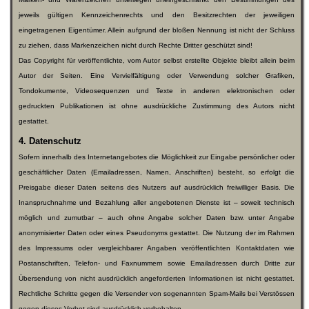
jeweils gültigen Kennzeichenrechts und den Besitzrechten der jeweiligen
eingetragenen Eigentümer. Allein aufgrund der bloßen Nennung ist nicht der Schluss
zu ziehen, dass Markenzeichen nicht durch Rechte Dritter geschützt sind!
Das Copyright für veröffentlichte, vom Autor selbst erstellte Objekte bleibt allein beim
Autor der Seiten. Eine Vervielfältigung oder Verwendung solcher Grafiken,
Tondokumente, Videosequenzen und Texte in anderen elektronischen oder
gedruckten Publikationen ist ohne ausdrückliche Zustimmung des Autors nicht
gestattet.
4. Datenschutz
Sofern innerhalb des Internetangebotes die Möglichkeit zur Eingabe persönlicher oder
geschäftlicher Daten (Emailadressen, Namen, Anschriften) besteht, so erfolgt die
Preisgabe dieser Daten seitens des Nutzers auf ausdrücklich freiwilliger Basis. Die
Inanspruchnahme und Bezahlung aller angebotenen Dienste ist – soweit technisch
möglich und zumutbar – auch ohne Angabe solcher Daten bzw. unter Angabe
anonymisierter Daten oder eines Pseudonyms gestattet. Die Nutzung der im Rahmen
des Impressums oder vergleichbarer Angaben veröffentlichten Kontaktdaten wie
Postanschriften, Telefon- und Faxnummern sowie Emailadressen durch Dritte zur
Übersendung von nicht ausdrücklich angeforderten Informationen ist nicht gestattet.
Rechtliche Schritte gegen die Versender von sogenannten Spam-Mails bei Verstössen
gegen dieses Verbot sind ausdrücklich vorbehalten.